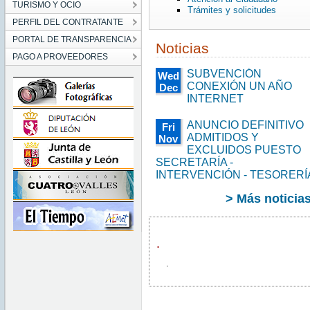
TURISMO Y OCIO
Trámites y solicitudes
PERFIL DEL CONTRATANTE
PORTAL DE TRANSPARENCIA
Noticias
PAGO A PROVEEDORES
SUBVENCIÓN
Wed
CONEXIÓN UN AÑO
Dec
INTERNET
15
00:00:00
CET
ANUNCIO DEFINITIVO
Fri
2021
ADMITIDOS Y
Nov
Wed
EXCLUIDOS PUESTO
05
Dec
00:00:00
SECRETARÍA -
15
00:00:00
CET
INTERVENCIÓN - TESORERÍ
CET
2021
2021
Fri
> Más noticia
Nov
05
00:00:00
CET
2021
.
.