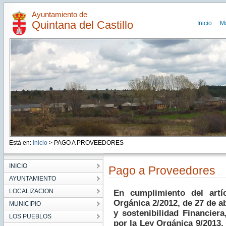
Ayuntamiento de
Quintana del Castillo
Inicio
M
Está en:
Inicio
> PAGO A PROVEEDORES
INICIO
Pago a Proveedores
AYUNTAMIENTO
LOCALIZACION
En cumplimiento del artí
Orgánica 2/2012, de 27 de ab
MUNICIPIO
y sostenibilidad Financier
LOS PUEBLOS
por la Ley Orgánica 9/2013,