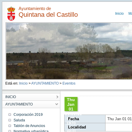
Ayuntamiento de
Quintana del Castillo
Inicio
M
Está en:
Inicio
>
AYUNTAMIENTO
>
Eventos
INICIO
Thu
Jan
AYUNTAMIENTO
01
01:00:00
Corporación 2019
CET
Fecha
Thu Jan 01 01
Saluda
1970
Tablón de Anuncios
Localidad
Thu
Jan 01
Normativa urbanística